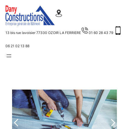
Aller
au
contenu
13 bis rue lavoisier 77330 OZOIR LA FERRIERE
01 60 28 43 79
06 21 02 13 88