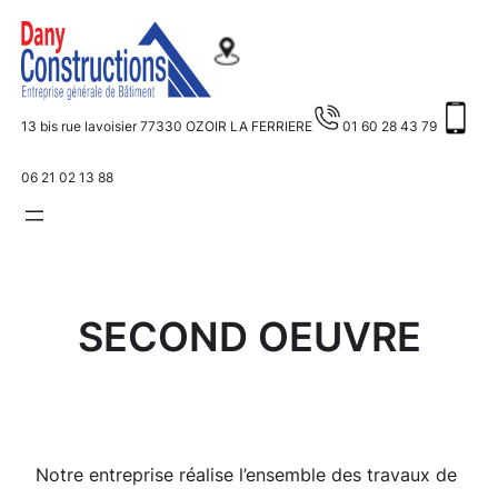
Aller
au
contenu
13 bis rue lavoisier 77330 OZOIR LA FERRIERE
01 60 28 43 79
06 21 02 13 88
SECOND OEUVRE
Notre entreprise réalise l’ensemble des travaux de